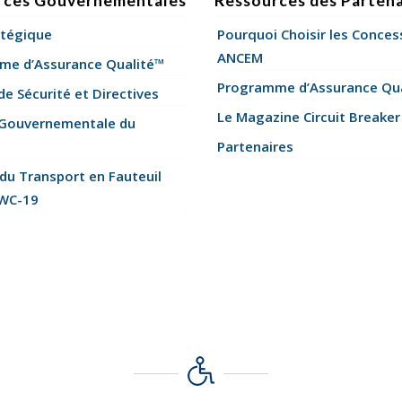
rces Gouvernementales
Ressources des Partena
atégique
Pourquoi Choisir les Conces
ANCEM
me d’Assurance Qualité™
Programme d’Assurance Qu
e Sécurité et Directives
Le Magazine Circuit Breaker
 Gouvernementale du
Partenaires
 du Transport en Fauteuil
 WC-19