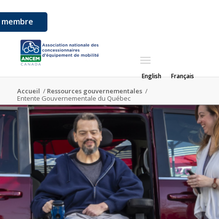
l membre
English
Français
Accueil
/
Ressources gouvernementales
/
Entente Gouvernementale du Québec